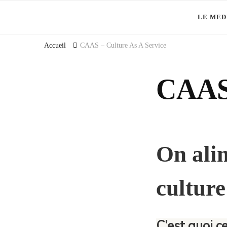
LE MED
Et si la culture générale devenait ta meilleure alliée
Accueil
CAAS – Culture As A Service
CAAS 
On alim
culture
C’est quoi c