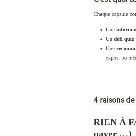
Chaque capsule con
Une
informat
Un
défi quiz
Une
recomma
expos, ou mêm
4 raisons de
RIEN À FA
payer …)