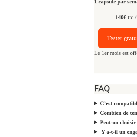
1 capsule par se
140€
ttc 
Tester grat
Le 1er mois est off
FAQ
C’est compatibl
Combien de tem
Peut-on choisir 
Y a-t-il un eng