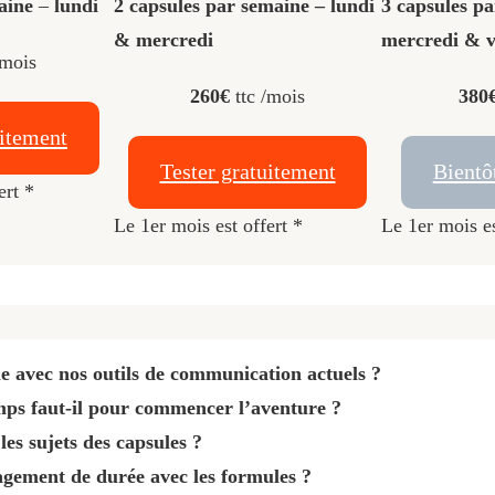
maine
–
lundi
2 capsules par semaine – lundi
3 capsules pa
& mercredi
mercredi & 
/mois
260€
ttc /mois
380
uitement
Tester gratuitement
Bientô
ert *
Le 1er mois est offert *
Le 1er mois es
e avec nos outils de communication actuels ?
ps faut-il pour commencer l’aventure ?
les sujets des capsules ?
agement de durée avec les formules ?