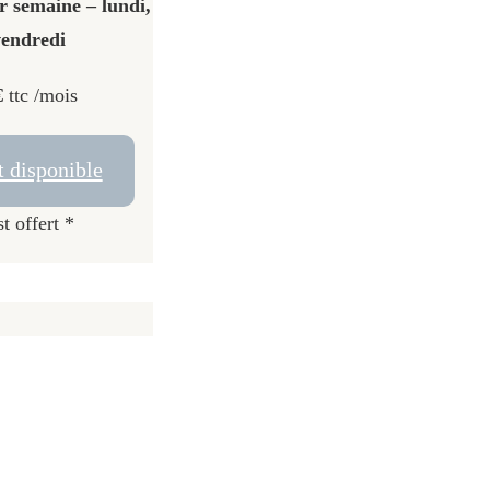
r semaine – lundi,
vendredi
€
ttc /mois
t disponible
t offert *