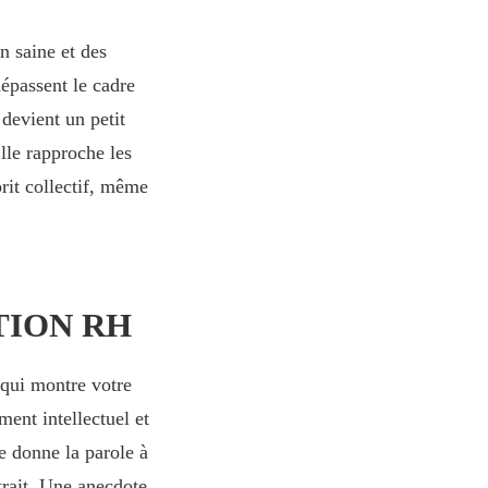
n saine et des
épassent le cadre
devient un petit
lle rapproche les
prit collectif, même
TION RH
qui montre votre
ent intellectuel et
le donne la parole à
etrait. Une anecdote