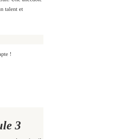
n talent et
pte !
le 3