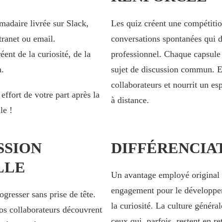
adaire livrée sur Slack,
Les quiz créent une compétitio
tranet ou email.
conversations spontanées qui d
éent de la curiosité, de la
professionnel. Chaque capsule 
n.
sujet de discussion commun. E
collaborateurs et nourrit un es
effort de votre part après la
à distance.
le !
SSION
DIFFÉRENCIA
LLE
Un avantage employé original 
engagement pour le développem
gresser sans prise de tête.
la curiosité. La culture généra
s collaborateurs découvrent
ceux qui, parfois, restent en r