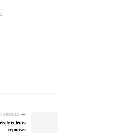
.
T ARTICLE
érale et leurs
réponses