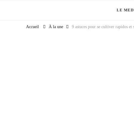
LE MED
Et si la culture générale devenait ta meilleure alliée
Accueil
À la une
9 astuces pour se cultiver rapidos et 