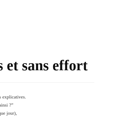
 et sans effort
s explicatives.
insi ?”
ue jour),