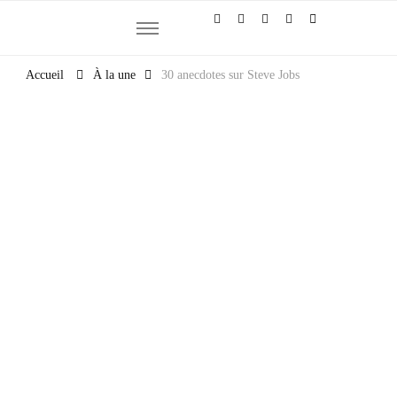
Et si la culture générale devenait ta meilleure alliée
Accueil
À la une
30 anecdotes sur Steve Jobs