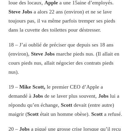
loue des locaux,
Apple
a une 15aine d’employés.
Steve Jobs
a alors 22 ans (environ) et ne se lave
toujours pas, il va même parfois tremper ses pieds
dans la cuvette des toilettes pour déstresser.
18 – J’ai oublié de préciser que depuis ses 18 ans
(environ),
Steve Jobs
marche pieds nus. (Il allait en
cours pieds nus, allait négocier des contrats pieds
nus).
19 –
Mike Scott,
le premier CEO d’Apple a
demandé à
Jobs
de se laver plus souvent,
Jobs
lui a
répondu qu’en échange,
Scott
devait (entre autre)
maigrir (
Scott
était un homme obèse).
Scott
a refusé.
20 –
Jobs
a piqué une grosse crise lorsque qu’il reçu