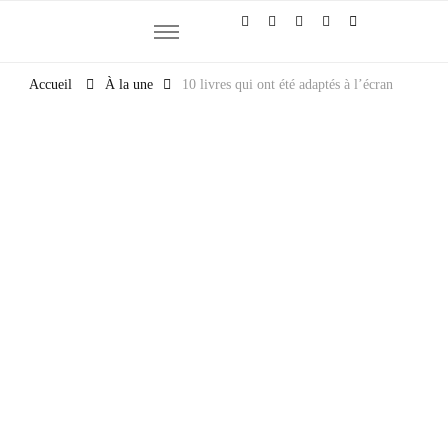
Et si la culture générale devenait ta meilleure alliée
Accueil
À la une
10 livres qui ont été adaptés à l’écran