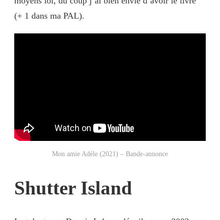
moyens lol, du coup j’ai bien envie d’avoir le livre
(+ 1 dans ma PAL).
Mon amie Adèle (2021) – Bande-annonce
Shutter Island