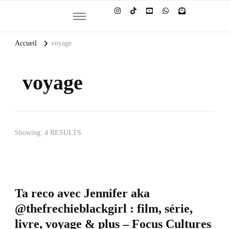
Et si la culture générale devenait ta meilleure alliée
Accueil
voyage
voyage
Showing: 4 RESULTS
Ta reco avec Jennifer aka
@thefrechieblackgirl : film, série,
livre, voyage & plus – Focus Cultures