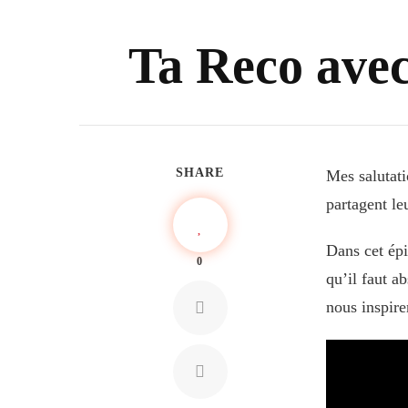
Ta Reco avec
SHARE
Mes salutat
partagent le
Dans cet ép
0
qu’il faut a
nous inspire