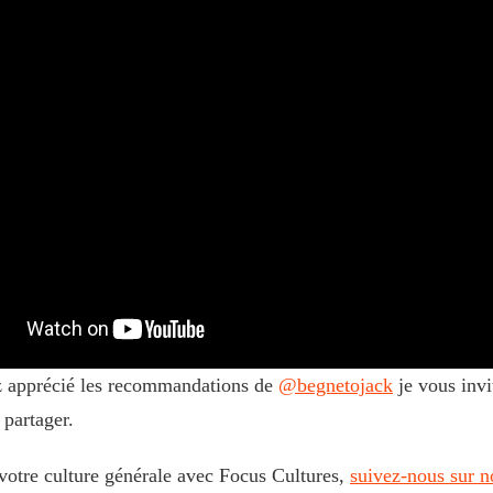
z apprécié les recommandations de
‪@begnetojack‬
je vous invi
 partager.
votre culture générale avec Focus Cultures,
suivez-nous sur n