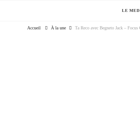
LE MED
Et si la culture générale devenait ta meilleure alliée
Accueil
À la une
Ta Reco avec Begneto Jack – Focus 