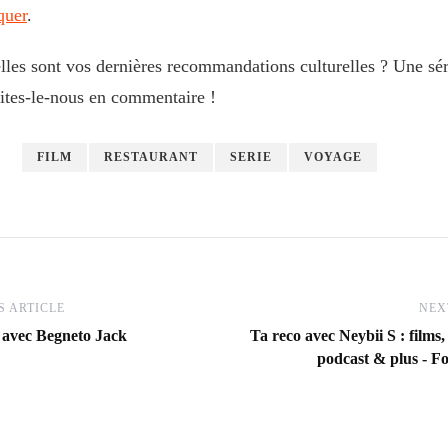
quer
.
lles sont vos dernières recommandations culturelles ? Une séri
ites-le-nous en commentaire !
FILM
RESTAURANT
SERIE
VOYAGE
 ARTICLE
NEX
 avec Begneto Jack
Ta reco avec ‪Neybii S‬ : films, 
podcast & plus - F