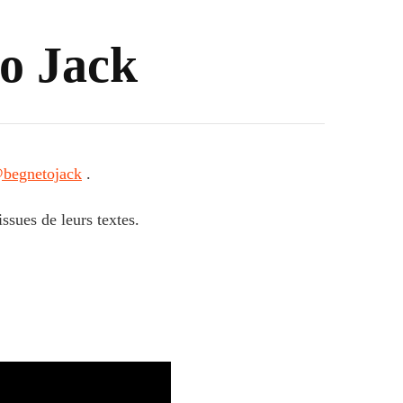
to Jack
@begnetojack‬
.
issues de leurs textes.