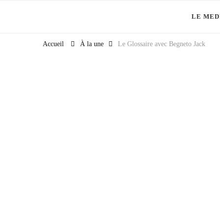
LE MED
Et si la culture générale devenait ta meilleure alliée
Accueil
À la une
Le Glossaire avec Begneto Jack